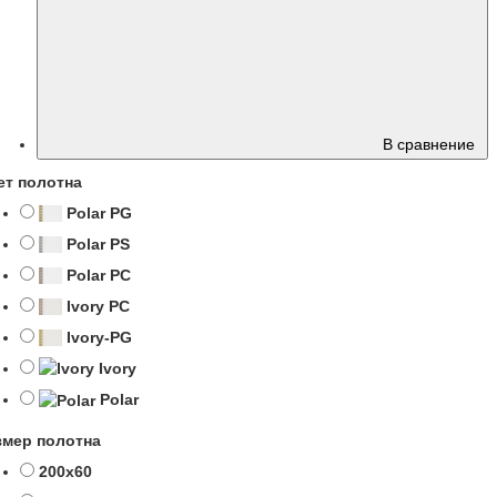
В сравнение
ет полотна
Polar PG
Polar PS
Polar PC
Ivory PC
Ivory-PG
Ivory
Polar
змер полотна
200х60