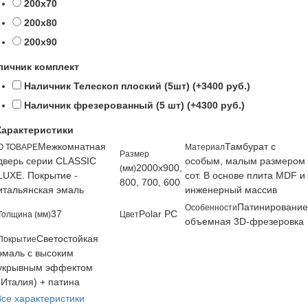
200х70
200х80
200х90
личник комплект
Наличник Телескоп плоский (5шт) (+3400 руб.)
Наличник фрезерованный (5 шт) (+4300 руб.)
Характеристики
Межкомнатная
Тамбурат с
О ТОВАРЕ
Материал
Размер
дверь серии CLASSIC
особым, малым размером
2000х900,
(мм)
LUXE. Покрытие -
сот. В основе плита MDF и
800, 700, 600
итальянская эмаль
инженерный массив
Патинирование
Особенности
37
Polar PC
Толщина (мм)
Цвет
объемная 3D-фрезеровка
Светостойкая
Покрытие
эмаль с высоким
укрывным эффектом
(Италия) + патина
Все характеристики