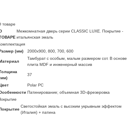
О товаре
О
Межкомнатная дверь серии CLASSIC LUXE. Покрытие -
ТОВАРЕ
итальянская эмаль
Комплектация
Размер (мм)
2000х900, 800, 700, 600
Тамбурат с особым, малым размером сот. В основе
Материал
плита MDF и инженерный массив
Толщина
37
(мм)
Цвет
Polar PC
Особенности
Патинирование; объемная 3D-фрезеровка
Покрытие
Светостойкая эмаль с высоким укрывным эффектом
Покрытие
(Италия) + патина