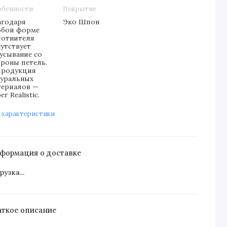
обенности
Покрытие
агодаря
Эко Шпон
обой форме
лотнителя
сутствует
кусывание со
ороны петель.
продукция
туральных
териалов —
er Realistic.
 характеристики
формация о доставке
рузка...
аткое описание