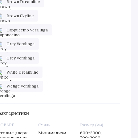
Brown Dreamline
Brown Skyline
Cappuccino Veralinga
Grey Veralinga
Grey Veralinga
White Dreamline
Wenge Veralinga
рактеристики
ТОВАРЕ
Стиль
Размер (мм)
товые двери
Минимализм
600*2000,
готовлены из
700*2000,