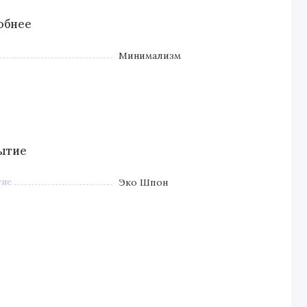
обнее
Минимализм
ытие
тие
Эко Шпон