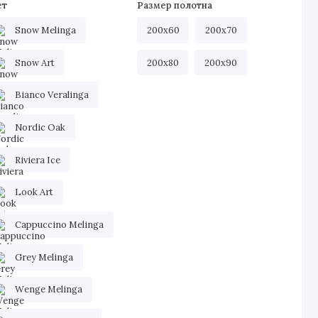
ет
Размер полотна
Snow Melinga
200х60
200х70
Snow Art
200х80
200х90
Bianco Veralinga
Nordic Oak
Riviera Ice
Look Art
Cappuccino Melinga
Grey Melinga
Wenge Melinga