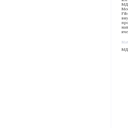
МД
Me
Fib
вн
пр
на
яче
Ма
М