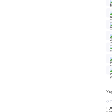
Ха
О 
Щи
из