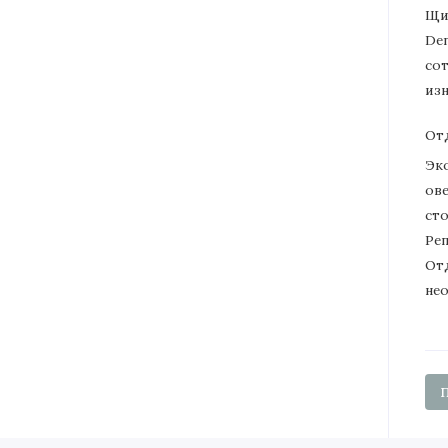
Щи
Den
со
из
От
Эк
ов
ст
Реп
От
не