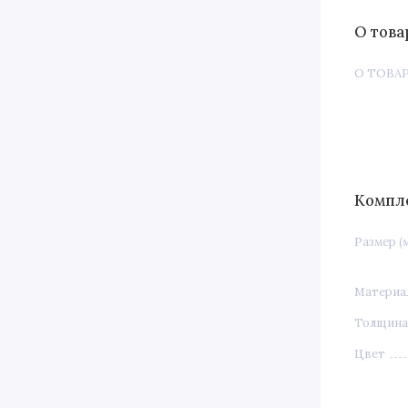
О това
О ТОВА
Компл
Размер (
Материа
Толщина 
Цвет