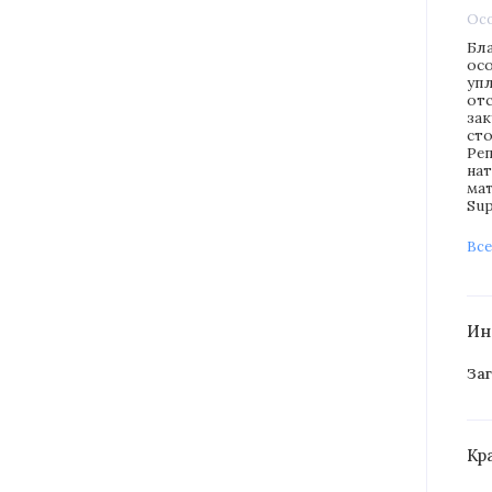
Ос
Бл
ос
уп
от
за
ст
Ре
на
ма
Sup
Все
Ин
Заг
Кр