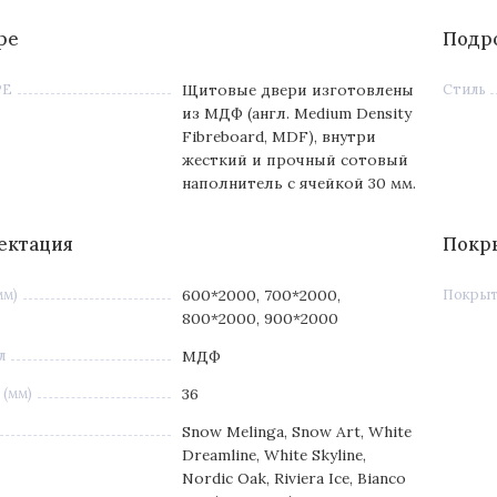
ре
Подр
РЕ
Щитовые двери изготовлены
Стиль
из МДФ (англ. Medium Density
Fibreboard, MDF), внутри
жесткий и прочный сотовый
наполнитель с ячейкой 30 мм.
ектация
Покр
мм)
600*2000, 700*2000,
Покры
800*2000, 900*2000
л
МДФ
(мм)
36
Snow Melinga, Snow Art, White
Dreamline, White Skyline,
Nordic Oak, Riviera Ice, Bianco