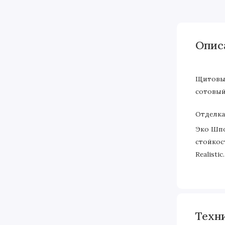
Опис
Щитовые
сотовый
Отделка
Эко Шпо
стойкос
Realist
Техн