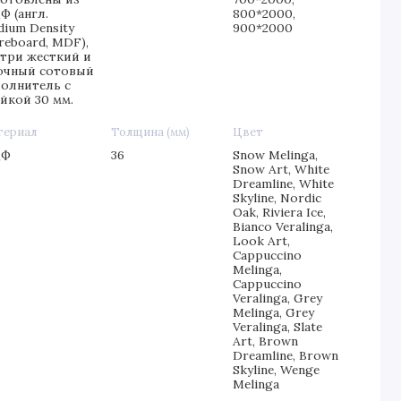
Ф (англ.
800*2000,
dium Density
900*2000
reboard, MDF),
утри жесткий и
очный сотовый
полнитель с
йкой 30 мм.
териал
Толщина (мм)
Цвет
ДФ
36
Snow Melinga,
Snow Art, White
Dreamline, White
Skyline, Nordic
Oak, Riviera Ice,
Bianco Veralinga,
Look Art,
Cappuccino
Melinga,
Cappuccino
Veralinga, Grey
Melinga, Grey
Veralinga, Slate
Art, Brown
Dreamline, Brown
Skyline, Wenge
Melinga