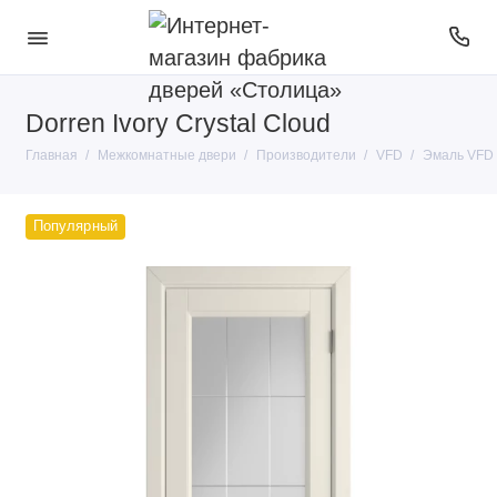
Dorren Ivory Crystal Cloud
Покрытие
Главная
Межкомнатные двери
Производители
VFD
Эмаль VFD
Тип конструкции
Производители
Популярный