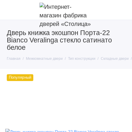
Дверь книжка экошпон Порта-22
Покрытие
Bianco Veralinga стекло сатинато
Тип конструкции
белое
Производители
Главная
Межкомнатные двери
Тип конструкции
Складные двери
Популярный