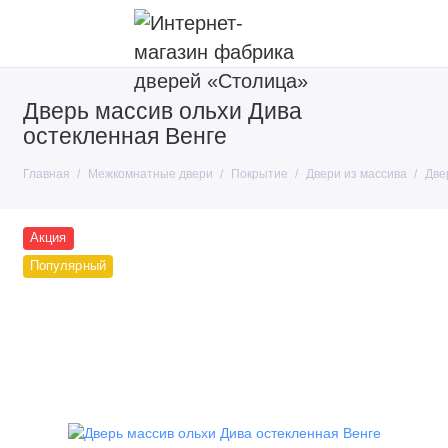
Дверь массив ольхи Дива
Покрытие
остекленная Венге
Тип конструкции
Главная
Межкомнатные двери
Покрытие
Двери из массива
Две
Производители
Акция
Популярный