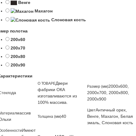
Венге
Махагон
Слоновая кость
змер полотна
200х60
200х70
200х80
200х90
Характеристики
Двери
О ТОВАРЕ
2000x600,
Размер (мм)
фабрики ОКА
да
2000x700, 2000x800,
Стекло
изготавливаются из
2000x900
100% массива.
Античный орех,
Цвет
массив
Материал
40
Венге, Махагон, Белая
Толщина (мм)
Ольхи
эмаль, Слоновая кость
Имеют
Особенности