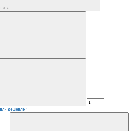
упить
шли дешевле?