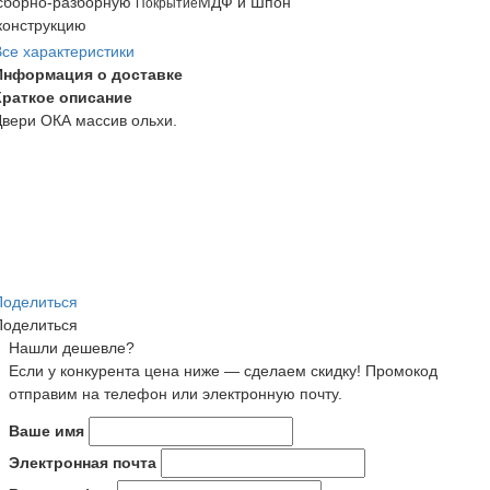
сборно-разборную
МДФ и Шпон
Покрытие
конструкцию
Все характеристики
Информация о доставке
Краткое описание
Двери ОКА массив ольхи.
Поделиться
Поделиться
Нашли дешевле?
Если у конкурента цена ниже — сделаем скидку! Промокод
отправим на телефон или электронную почту.
Ваше имя
Электронная почта