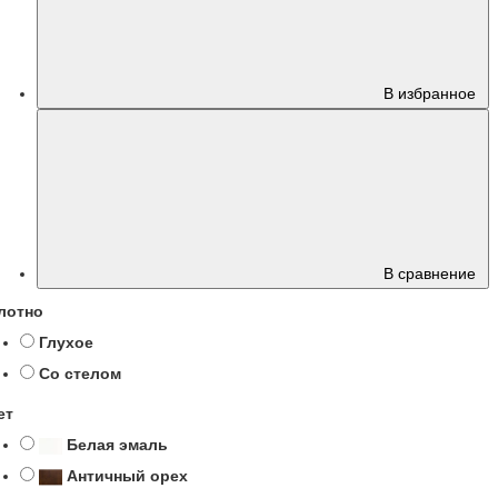
В избранное
В сравнение
лотно
Глухое
Со стелом
ет
Белая эмаль
Античный орех