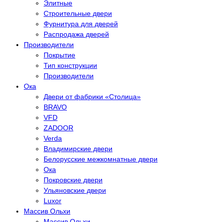
Элитные
Строительные двери
Фурнитура для дверей
Распродажа дверей
Производители
Покрытие
Тип конструкции
Производители
Ока
Двери от фабрики «Столица»
BRAVO
VFD
ZADOOR
Verda
Владимирские двери
Белорусские межкомнатные двери
Ока
Покровские двери
Ульяновские двери
Luxor
Массив Ольхи
Массив Ольхи