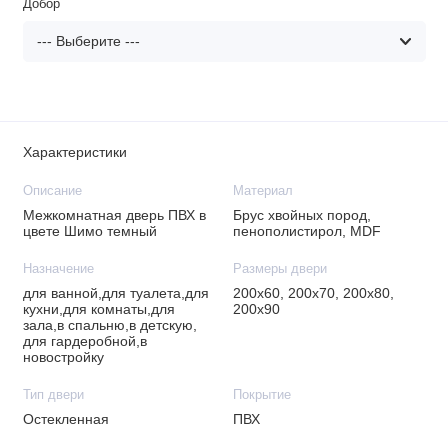
Добор
Характеристики
Описание
Материал
Межкомнатная дверь ПВХ в
Брус хвойных пород,
цвете Шимо темный
пенополистирол, MDF
Назначение
Размеры двери
для ванной,для туалета,для
200х60, 200х70, 200х80,
кухни,для комнаты,для
200х90
зала,в спальню,в детскую,
для гардеробной,в
новостройку
Тип двери
Покрытие
Остекленная
ПВХ