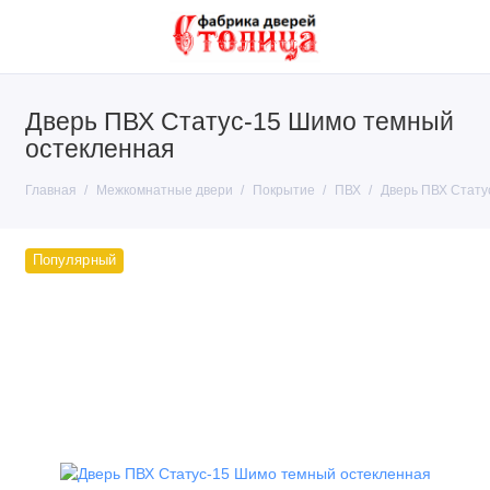
Дверь ПВХ Статус-15 Шимо темный
Покрытие
остекленная
Тип конструкции
Главная
Межкомнатные двери
Покрытие
ПВХ
Дверь ПВХ Стату
Производители
Популярный