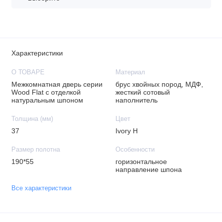
Характеристики
О ТОВАРЕ
Материал
Межкомнатная дверь серии
брус хвойных пород, МДФ,
Wood Flat с отделкой
жесткий сотовый
натуральным шпоном
наполнитель
Толщина (мм)
Цвет
37
Ivory H
Размер полотна
Особенности
190*55
горизонтальное
направление шпона
Все характеристики