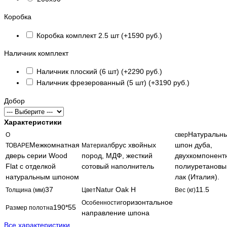
Коробка
Коробка комплект 2.5 шт (+1590 руб.)
Наличник комплект
Наличник плоский (6 шт) (+2290 руб.)
Наличник фрезерованный (5 шт) (+3190 руб.)
Добор
Характеристики
Натуральн
О
свер
Межкомнатная
брус хвойных
шпон дуба,
ТОВАРЕ
Материал
дверь серии Wood
пород, МДФ, жесткий
двухкомпонент
Flat с отделкой
сотовый наполнитель
полиуретановы
натуральным шпоном
лак (Италия).
37
Natur Oak H
11.5
Толщина (мм)
Цвет
Вес (кг)
горизонтальное
Особенности
190*55
Размер полотна
направление шпона
Все характеристики