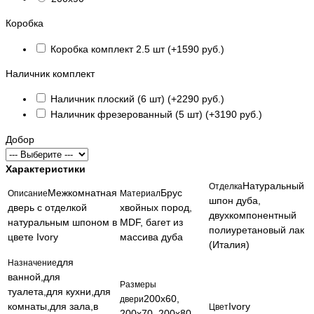
Коробка
Коробка комплект 2.5 шт (+1590 руб.)
Наличник комплект
Наличник плоский (6 шт) (+2290 руб.)
Наличник фрезерованный (5 шт) (+3190 руб.)
Добор
Характеристики
Натуральный
Отделка
Межкомнатная
Брус
Описание
Материал
шпон дуба,
дверь с отделкой
хвойных пород,
двухкомпонентный
натуральным шпоном в
MDF, багет из
полиуретановый лак
цвете Ivory
массива дуба
(Италия)
для
Назначение
ванной,для
Размеры
туалета,для кухни,для
200х60,
двери
комнаты,для зала,в
Ivory
Цвет
200х70, 200х80,