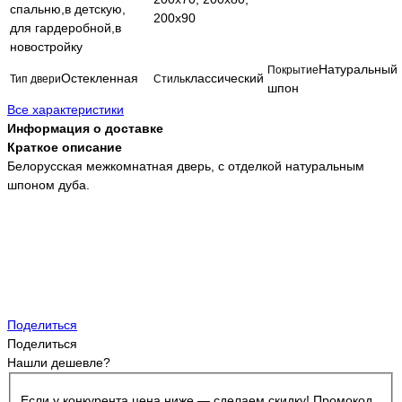
спальню,в детскую,
200х90
для гардеробной,в
новостройку
Натуральный
Покрытие
Остекленная
классический
Тип двери
Стиль
шпон
Все характеристики
Информация о доставке
Краткое описание
Белорусская межкомнатная дверь, с отделкой натуральным
шпоном дуба.
Поделиться
Поделиться
Нашли дешевле?
Если у конкурента цена ниже — сделаем скидку! Промокод