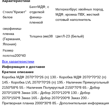
Характеристики
МДФ, с
Багет
брус хвойных пород,
Материал
"Кризет"
отделкой
Стекло
МДФ, кромка ПВХ, жесткий
белое
финиш-
сотовый наполнитель
пленкой
финиш-
свер
пленка
38
Л-23 (Белый)
Толщина (мм)
Цвет
(Германия,
Япония)
Размер
200*40
полотна
Все характеристики
Информация о доставке
Краткое описание
Коробка МДФ 2070*70*26 (п) 130.- Коробка МДФ 2070*70*32 (п)
145.- Коробка LVL 2070*70*26 (п) 195.- Наличник Прямоугольный
2150*58*6 55.- Наличник Полукруглый 2150*70*8 65.- Добор
2070*100*8 Заказ 105.- Добор 2070*120*8 130.- Добор
2070*150*8 Заказ 165.- Добор 2070*200*8 Заказ 200.-
Притворная планка 2000*30*8 85.- Дополнительная информация