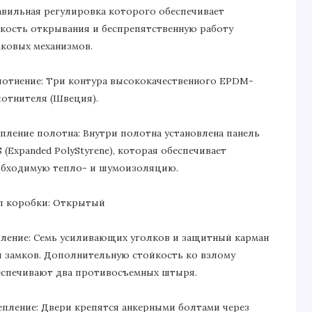
авильная регулировка которого обеспечивает
гкость открывания и беспрепятственную работу
мковых механизмов.
лотнение: Три контура высококачественного EPDM-
лотнителя (Швеция).
епление полотна: Внутри полотна установлена панель
 (Expanded PolyStyrene), которая обеспечивает
обходимую тепло- и шумоизоляцию.
п коробки: Открытый
иление: Семь усиливающих уголков и защитный карман
я замков. Дополнительную стойкость ко взлому
еспечивают два противосъемных штыря.
епление: Двери крепятся анкерными болтами через