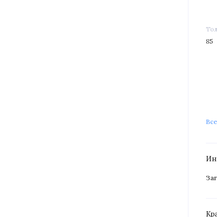
Тол
85
Все
Ин
Заг
Кр