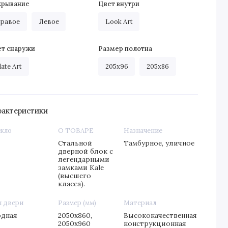
крывание
Цвет внутри
равое
Левое
Look Art
ет снаружи
Размер полотна
late Art
205х96
205х86
рактеристики
екло
О ТОВАРЕ
Назначение
т
Стальной
Тамбурное, уличное
дверной блок с
легендарными
замками Kale
(высшего
класса).
п двери
Размер (мм)
Материал
одная
2050х860,
Высококачественная
2050х960
конструкционная