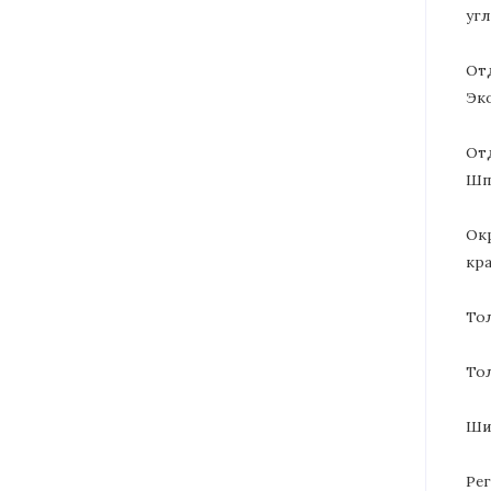
угл
От
Эк
От
Шп
Ок
кра
То
То
Ши
Ре