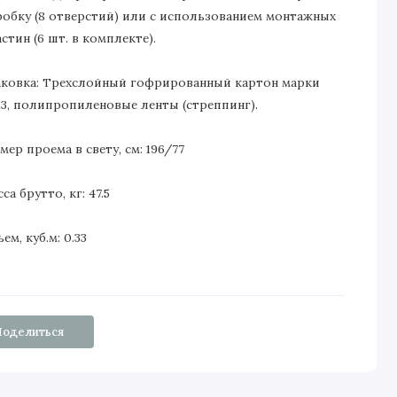
робку (8 отверстий) или с использованием монтажных
стин (6 шт. в комплекте).
аковка: Трехслойный гофрированный картон марки
23, полипропиленовые ленты (стреппинг).
мер проема в свету, см: 196/77
са брутто, кг: 47.5
ем, куб.м: 0.33
Поделиться