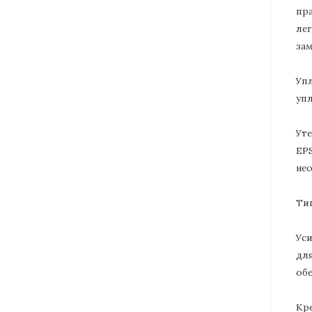
пр
ле
за
Уп
уп
Ут
EPS
не
Ти
Ус
дл
об
Кр