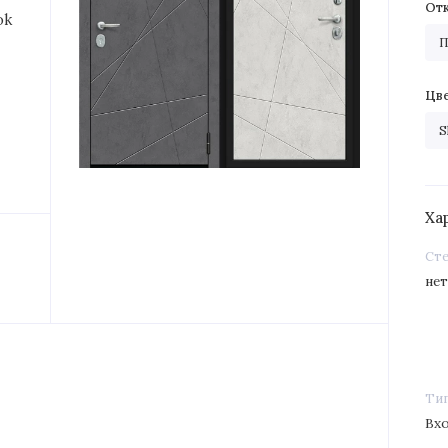
От
П
Цв
S
Ха
Ст
не
Ти
Вх