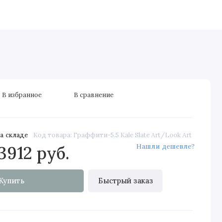
дные двери
Скрытые двери
Элитные
Строительные д
В избранное
В сравнение
а складе
Код товара: Граффити-5.5 Kale Slate Art/Look Art
Нашли дешевле?
3912 руб.
Купить
Быстрый заказ