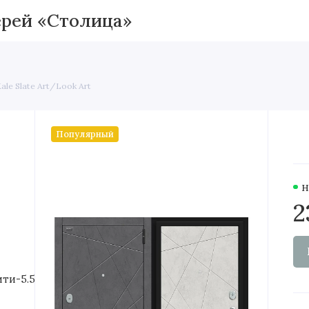
Межкомнатные двери
Вхо
le Slate Art/Look Art
Популярный
Н
2