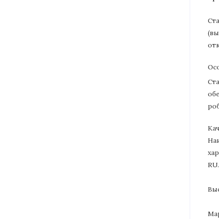
Ст
(вы
от
Ос
Ст
об
ро
Ка
На
хар
RU.
Выс
Ма