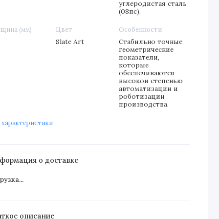
углеродистая сталь
(08пс).
щина (мм)
Цвет
Особенности
Slate Art
Стабильно точные
геометрические
показатели,
которые
обеспечиваются
высокой степенью
автоматизации и
роботизации
производства.
 характеристики
формация о доставке
рузка...
аткое описание