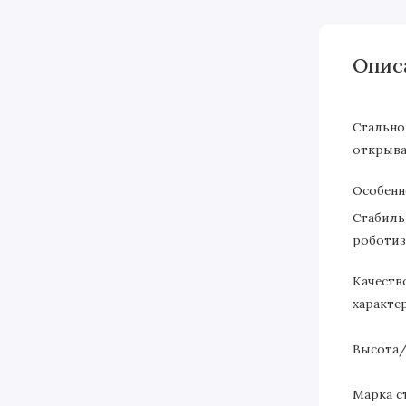
Опис
Стально
открыва
Особенн
Стабиль
роботиз
Качеств
характе
Высота/
Марка с