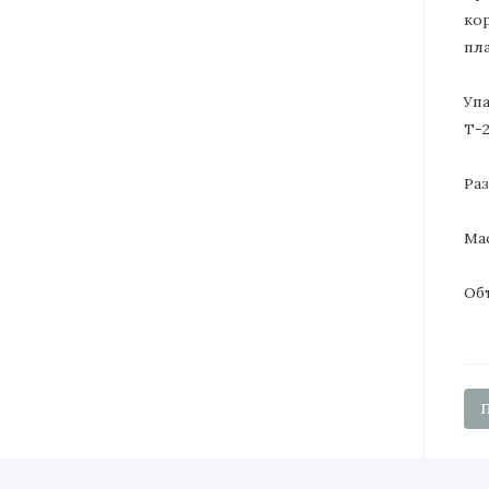
ко
пла
Уп
Т-
Раз
Мас
Объ