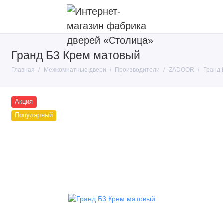
Гранд Б3 Крем матовый
Покрытие
Главная
Межкомнатные двери
Производители
ZADOOR
Гранд 
Тип конструкции
Производители
Акция
Популярный