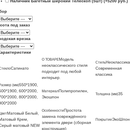
Наличник Багетный широкий Телескоп (5шт) (+5200 руб.)
бор
сота под заказ
водская врезка
Характеристики
Модель
О ТОВАРЕ
Неоклассика
Стиль
неоклассического стиля
Сатинато
Современная
Стекло
подходит под любой
классика
интерьер.
550*1900,
Размер (мм)
600*1900, 600*2000,
Полипропилен,
Материал
35
Толщина (мм)
700*2000, 800*2000,
Экошпон
900*2000
Простота
Особенности
Матовый Белый,
Цвет
замена повреждённого
Матовый Крем,
ЭкоШпон
Покрытие
элемента двери (сборная
Серый матовый NEW
конструкция)