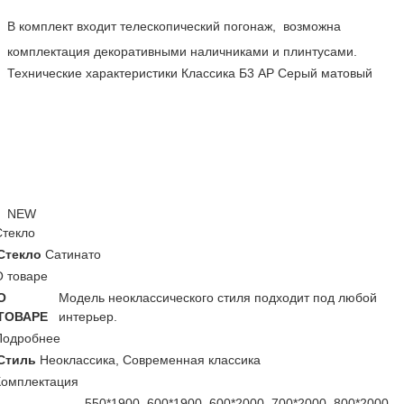
В комплект входит телескопический погонаж, возможна
комплектация декоративными наличниками и плинтусами.
Технические характеристики Классика Б3 АР Серый матовый
NEW
Стекло
Стекло
Сатинато
О товаре
О
Модель неоклассического стиля подходит под любой
ТОВАРЕ
интерьер.
Подробнее
Стиль
Неоклассика, Современная классика
Комплектация
550*1900, 600*1900, 600*2000, 700*2000, 800*2000,