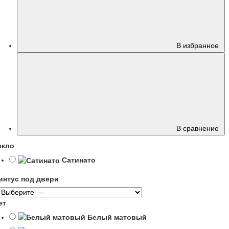
В избранное
В сравнение
екло
Сатинато
интус под двери
ет
Белый матовый