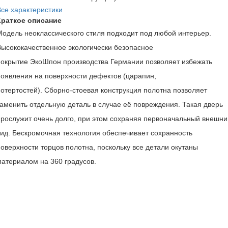
Все характеристики
Краткое описание
Модель неоклассического стиля подходит под любой интерьер.
Высококачественное экологически безопасное
покрытие
ЭкоШпон
производства
Германии
позволяет избежать
появления на поверхности дефектов (царапин,
потертостей).
Сборно-стоевая
конструкция полотна позволяет
заменить отдельную деталь в случае её повреждения. Такая дверь
прослужит очень долго, при этом сохраняя первоначальный внешни
вид.
Бескромочная технология
обеспечивает сохранность
поверхности торцов полотна, поскольку все детали окутаны
материалом на 360 градусов.