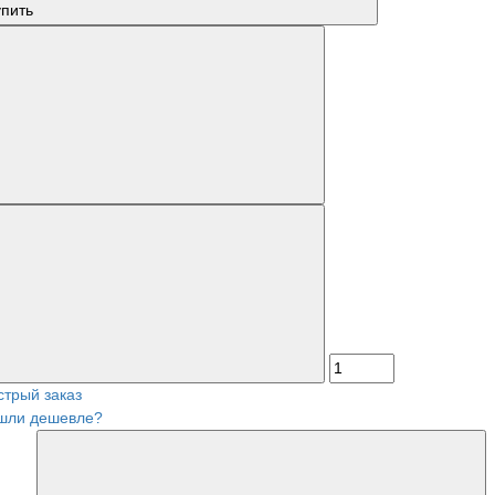
упить
стрый заказ
шли дешевле?