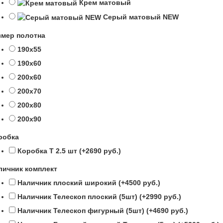
Крем матовый
Серый матовый NEW
змер полотна
190х55
190х60
200х60
200х70
200х80
200х90
робка
Коробка Т 2.5 шт (+2690 руб.)
личник комплект
Наличник плоский широкий (+4500 руб.)
Наличник Телескоп плоский (5шт) (+2990 руб.)
Наличник Телескоп фигурный (5шт) (+4690 руб.)