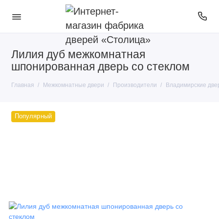
Лилия дуб межкомнатная
Покрытие
шпонированная дверь со стеклом
Тип конструкции
Главная
Межкомнатные двери
Производители
Владимирские две
Производители
Популярный