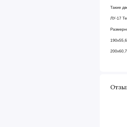
Такие дв
ЛУ-17 Т
Размерн
190х55,
200х60,7
Отз