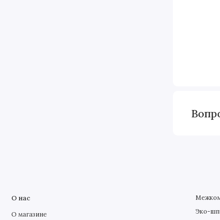
Вопр
О нас
Межком
Эко-шп
О магазине