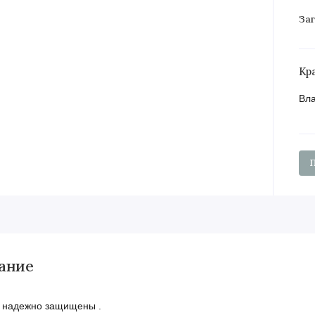
Заг
Кр
Вла
ание
я надежно защищены .