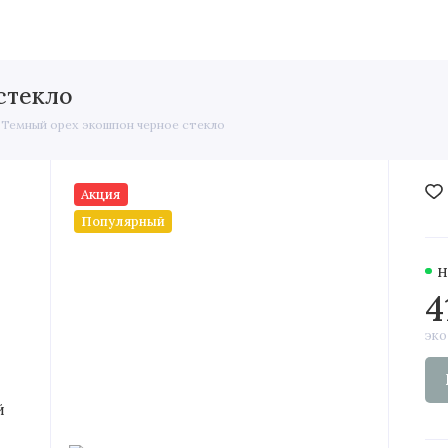
двери
Скрытые двери
Элитные
Строительные двери
стекло
 Темный орех экошпон черное стекло
Акция
Популярный
Н
4
эко