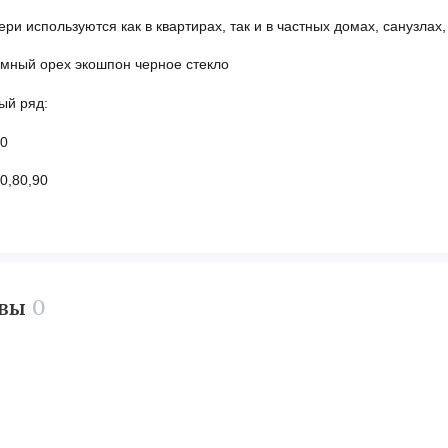
ери используются как в квартирах, так и в частных домах, санузла
емный орех экошпон черное стекло
ый ряд:
60
0,80,90
ывы
0