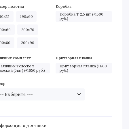
змер полотна
Коробка
Коробка Т 2.5 шт (+1500
90х55
190х60
руб.)
00х60
200х70
00х80
200х90
личник комплект
Притворная планка
аличник Телескоп
Притворная планка (+660
лоский (5шт) (+1650 руб.)
руб.)
бор
формация о доставке