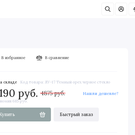
Фурнитура для дверей
Распродажа дверей
В избранное
В сравнение
а складе
Код товара: ЛУ-17 Темный орех черное стекло
190 руб.
4875 руб.
Нашли дешевле?
номия 685 руб.
Купить
Быстрый заказ