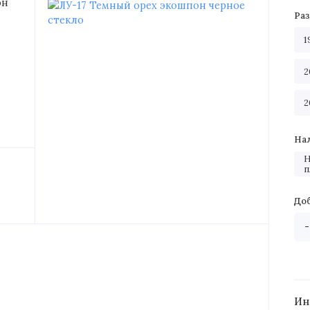
Ра
1
2
2
На
Н
п
До
Ин