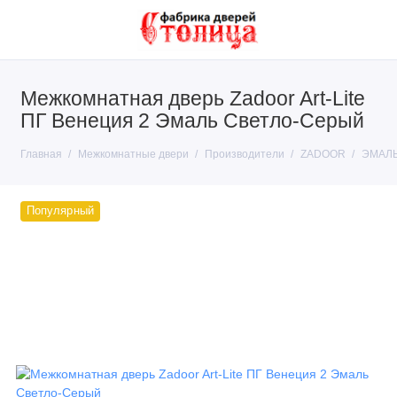
Межкомнатная дверь Zadoor Art-Lite
Покрытие
ПГ Венеция 2 Эмаль Светло-Серый
Тип конструкции
Главная
Межкомнатные двери
Производители
ZADOOR
ЭМАЛ
Производители
Популярный