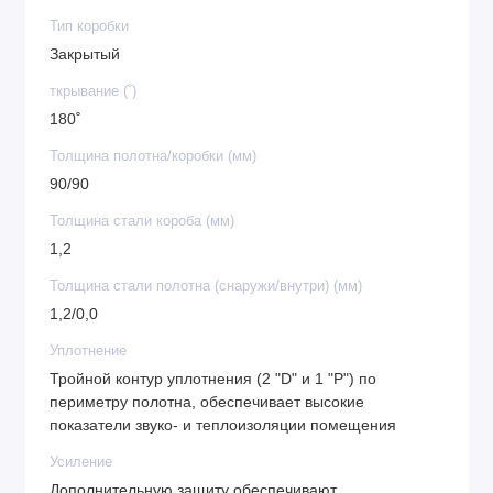
Тип коробки
Закрытый
ткрывание (˚)
180˚
Толщина полотна/коробки (мм)
90/90
Толщина стали короба (мм)
1,2
Толщина стали полотна (снаружи/внутри) (мм)
1,2/0,0
Уплотнение
Тройной контур уплотнения (2 "D" и 1 "P") по
периметру полотна, обеспечивает высокие
показатели звуко- и теплоизоляции помещения
Усиление
Дополнительную защиту обеспечивают