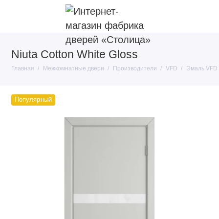
Niuta Cotton White Gloss
Покрытие
Главная
Межкомнатные двери
Производители
VFD
Эмаль VFD
Тип конструкции
Производители
Популярный