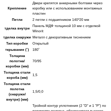
Двери крепятся анкерными болтами через
Крепление
коробку или с использованием монтажных
пластин
Петли
2 петли с подшипником 140*20 мм
Панель МДФ толщиной 10 мм с отделкой
тделка внутри
Winorit
тделка снаружи
Металл с декоративным тиснением
Тип коробки
Открытый
ткрывание (˚)
180˚
Толщина
полотна/
70/95
коробки (мм)
Толщина стали
1,5
короба (мм)
Толщина стали
полотна
1,5/0,0
(снаружи/
внутри) (мм)
Тройной контур уплотнения (2 "D" и 1 "P") по
периметру полотна, обеспечивает высокие