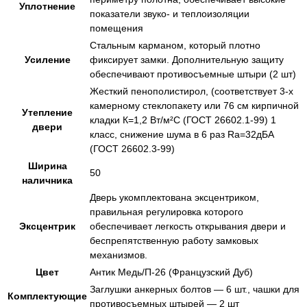
Уплотнение
показатели звуко- и теплоизоляции
помещения
Стальным карманом, который плотно
Усиление
фиксирует замки. Дополнительную защиту
обеспечивают противосъемные штыри (2 шт)
Жесткий пенополистирол, (соответствует 3-х
камерному стеклопакету или 76 см кирпичной
Утепление
кладки К=1,2 Вт/м²С (ГОСТ 26602.1-99) 1
двери
класс, снижение шума в 6 раз Ra=32дБА
(ГОСТ 26602.3-99)
Ширина
50
наличника
Дверь укомплектована эксцентриком,
правильная регулировка которого
Эксцентрик
обеспечивает легкость открывания двери и
беспрепятственную работу замковых
механизмов.
Цвет
Антик Медь/П-26 (Французский Дуб)
Заглушки анкерных болтов — 6 шт., чашки для
Комплектующие
противосъемных штырей — 2 шт