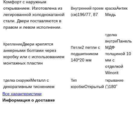
Комфорт с наружным
открыванием. Изготовлена из
Антик
Внутренний проем
краска
легированной холоднокатаной
196/77, 87
Медь
(см)
стали. Двери поставляются в
правом и левом исполнении.
тделка
Панель
внутри
Двери крепятся
Крепление
2 петли с
МДФ
Петли
анкерными болтами через
подшипником
толщиной 10
коробку или с использованием
140*20 мм
мм с
монтажных пластин
отделкой
Winorit
Металл с
тделка снаружи
Тип
ткрывание
декоративным тиснением
Открытый
180˚
коробки
(˚)
Все характеристики
Информация о доставке