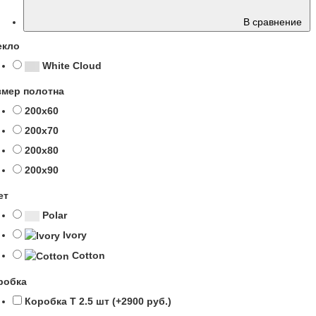
В сравнение
екло
White Cloud
змер полотна
200х60
200х70
200х80
200х90
ет
Polar
Ivory
Cotton
робка
Коробка Т 2.5 шт (+2900 руб.)