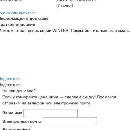
(Италия)
Все характеристики
Информация о доставке
Краткое описание
Межкомнатная дверь серии WINTER. Покрытие - итальянская эмаль
Поделиться
Поделиться
Нашли дешевле?
Если у конкурента цена ниже — сделаем скидку! Промокод
отправим на телефон или электронную почту.
Ваше имя
Электронная почта
Ваш телефон