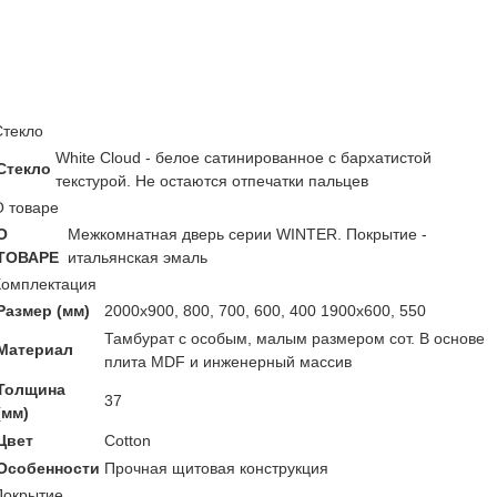
Стекло
White Cloud - белое сатинированное с бархатистой
Стекло
текстурой. Не остаются отпечатки пальцев
О товаре
О
Межкомнатная дверь серии WINTER. Покрытие -
ТОВАРЕ
итальянская эмаль
Комплектация
Размер (мм)
2000х900, 800, 700, 600, 400 1900х600, 550
Тамбурат с особым, малым размером сот. В основе
Материал
плита MDF и инженерный массив
Толщина
37
(мм)
Цвет
Cotton
Особенности
Прочная щитовая конструкция
Покрытие