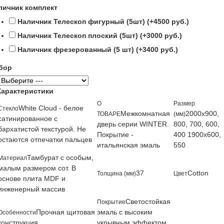
личник комплект
Наличник Телескоп фигурный (5шт) (+4500 руб.)
Наличник Телескоп плоский (5шт) (+3000 руб.)
Наличник фрезерованный (5 шт) (+3400 руб.)
бор
Характеристики
О
Размер
White Cloud - белое
Стекло
Межкомнатная
2000х900,
ТОВАРЕ
(мм)
сатинированное с
дверь серии WINTER.
800, 700, 600,
бархатистой текстурой. Не
Покрытие -
400 1900х600,
остаются отпечатки пальцев
итальянская эмаль
550
Тамбурат с особым,
Материал
малым размером сот. В
37
Cotton
Толщина (мм)
Цвет
основе плита MDF и
инженерный массив
Светостойкая
Покрытие
Прочная щитовая
эмаль с высоким
Особенности
конструкция
укрывным эффектом