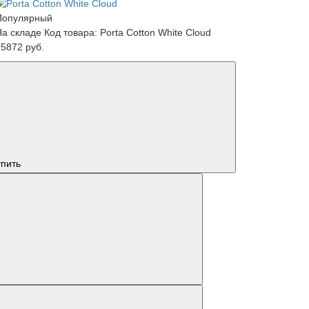
Популярный
На складе
Код товара: Porta Cotton White Cloud
15872 руб.
упить