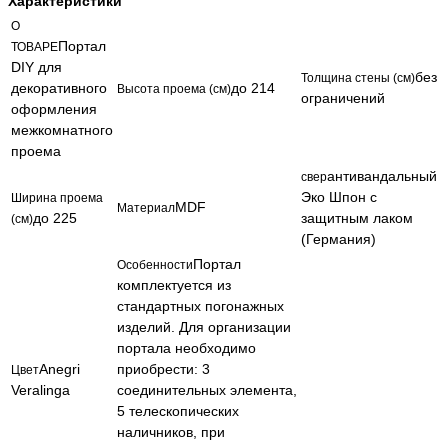
Характеристики
О
Портал
ТОВАРЕ
DIY для
без
Толщина стены (см)
декоративного
до 214
Высота проема (см)
ограничений
оформления
межкомнатного
проема
антивандальный
свер
Эко Шпон с
Ширина проема
MDF
Материал
до 225
защитным лаком
(см)
(Германия)
Портал
Особенности
комплектуется из
стандартных погонажных
изделий. Для организации
портала необходимо
Anegri
приобрести: 3
Цвет
Veralinga
соединительных элемента,
5 телескопических
наличников, при