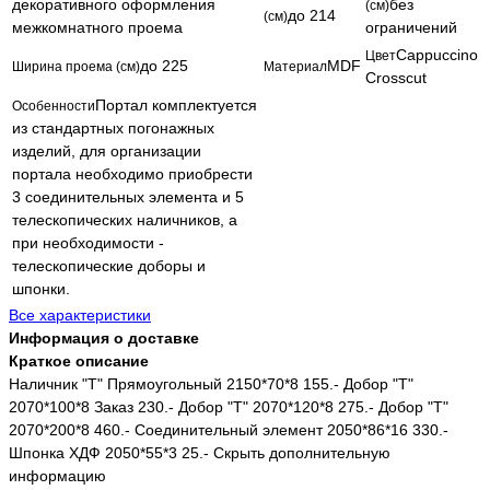
декоративного оформления
без
(см)
до 214
(см)
межкомнатного проема
ограничений
Cappuccino
Цвет
до 225
MDF
Ширина проема (см)
Материал
Crosscut
Портал комплектуется
Особенности
из стандартных погонажных
изделий, для организации
портала необходимо приобрести
3 соединительных элемента и 5
телескопических наличников, а
при необходимости -
телескопические доборы и
шпонки.
Все характеристики
Информация о доставке
Краткое описание
Наличник "Т" Прямоугольный 2150*70*8 155.- Добор "Т"
2070*100*8 Заказ 230.- Добор "Т" 2070*120*8 275.- Добор "Т"
2070*200*8 460.- Соединительный элемент 2050*86*16 330.-
Шпонка ХДФ 2050*55*3 25.- Скрыть дополнительную
информацию