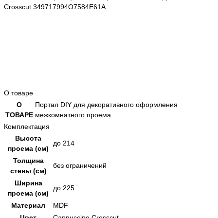
Crosscut 349717994O7584E61A
О товаре
О
Портал DIY для декоративного оформления
ТОВАРЕ
межкомнатного проема
Комплектация
Высота
до 214
проема (см)
Толщина
без ограничений
стены (см)
Ширина
до 225
проема (см)
Материал
MDF
Цвет
Cappuccino Crosscut