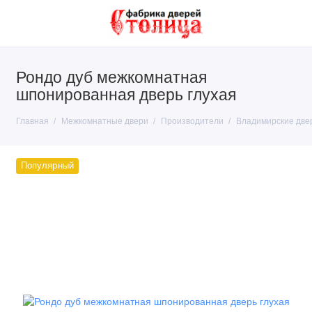
Рондо дуб межкомнатная
Покрытие
шпонированная дверь глухая
Тип конструкции
Главная
Межкомнатные двери
Производители
Владимирские две
Производители
Популярный