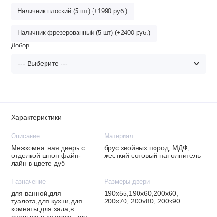
Наличник плоский (5 шт) (+1990 руб.)
Наличник фрезерованный (5 шт) (+2400 руб.)
Добор
Характеристики
Описание
Материал
Межкомнатная дверь с
брус хвойных пород, МДФ,
отделкой шпон файн-
жесткий сотовый наполнитель
лайн в цвете дуб
Назначение
Размеры двери
для ванной,для
190х55,190х60,200х60,
туалета,для кухни,для
200х70, 200х80, 200х90
комнаты,для зала,в
спальню,в детскую, для