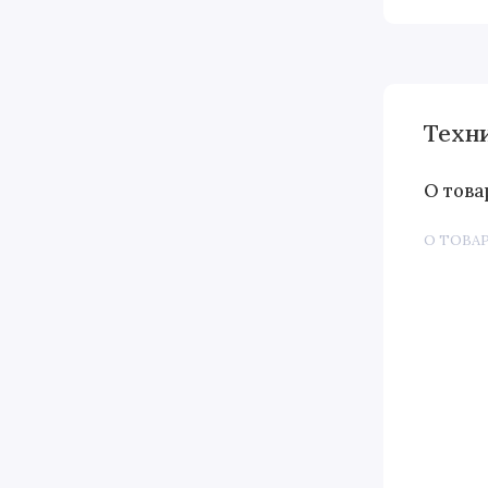
Техн
О това
О ТОВА