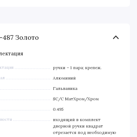
-487 Золото
лектация
ктация
ручки – 1 пара; крепеж.
ал
Алюминий
Гальваника
SC/C МатХром/Хром
0.495
ности
входящий в комплект
дверной ручки квадрат
отрезается под необходимую