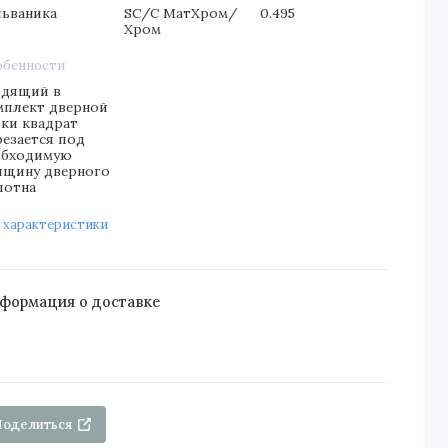
льваника
SC/C МатХром/
0.495
Хром
обенности
одящий в
мплект дверной
чки квадрат
резается под
обходимую
лщину дверного
лотна
 характеристики
формация о доставке
Поделиться