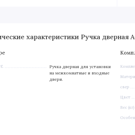
ические характеристики Ручка дверная A
ре
Комп
РЕ
Ручка дверная для установки
Компле
на межкомнатные и входные
Матери
двери.
свер
Цвет
Вес (кг)
Особен