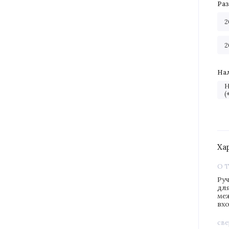
Ра
2
2
На
Н
(
Ха
О 
Ру
для
ме
вх
све