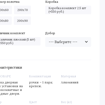
змер полотна
Коробка
Коробка комплект 2.5 шт
00х60
200х70
(+550 руб.)
00х80
200х90
личник комплект
Добор
аличник плоский (5 шт)
+550 руб.)
рактеристики
ТОВАРЕ
Комплектация
Материал
чка дверная
ручки – 1 пара;
Алюминий
 установки на
крепеж.
жкомнатные и
одные двери.
р
Цвет
Вес (кг)