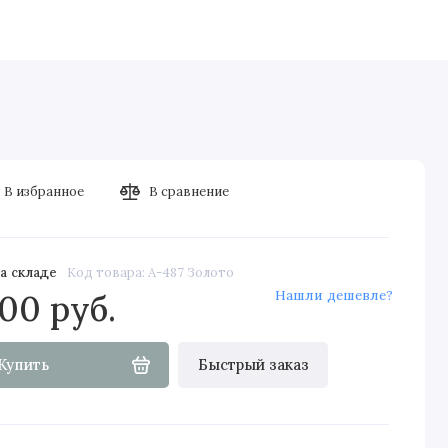
дные двери
Скрытые двери
Элитные
Строительные д
В избранное
В сравнение
а складе
Код товара: A-487 Золото
Нашли дешевле?
00 руб.
Купить
Быстрый заказ