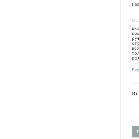
Га
Ос
вх
ко
ру
от
не
то
по
Все
Ин