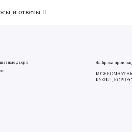
осы и ответы
0
натные двери
Фабрика произво
он
МЕЖКОМНАТНЫЕ
КУХНИ , КОРПУ