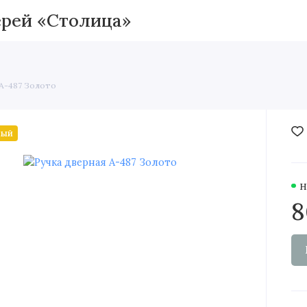
Межкомнатные двери
Вхо
 A-487 Золото
ный
Н
8