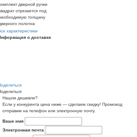
комплект дверной ручки
квадрат отрезается под
необходимую толщину
дверного полотна
Все характеристики
Информация о доставке
Поделиться
Поделиться
Нашли дешевле?
Если у конкурента цена ниже — сделаем скидку! Промокод
отправим на телефон или электронную почту.
Ваше имя
Электронная почта