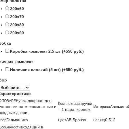
змер полотна
200х60
200х70
200х80
200х90
робка
Коробка комплект 2.5 шт (+550 руб.)
личник комплект
Наличник плоский (5 шт) (+550 руб.)
бор
Характеристики
Ручка дверная для
О ТОВАРЕ
ручки
Комплектация
установки на межкомнатные и
Алюмини
Материал
– 1 пара; крепеж.
входные двери.
Гальваника
AB Бронза
0.512
свер
Цвет
Вес (кг)
входящий в
Особенности