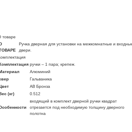
О товаре
О
Ручка дверная для установки на межкомнатные и входны
ТОВАРЕ
двери.
Комплектация
Комплектация
ручки – 1 пара; крепеж.
Материал
Алюминий
свер
Гальваника
Цвет
AB Бронза
Вес (кг)
0.512
входящий в комплект дверной ручки квадрат
Особенности
отрезается под необходимую толщину дверного
полотна