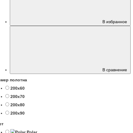
В избранное
В сравнение
змер полотна
200х60
200х70
200х80
200х90
ет
Polar