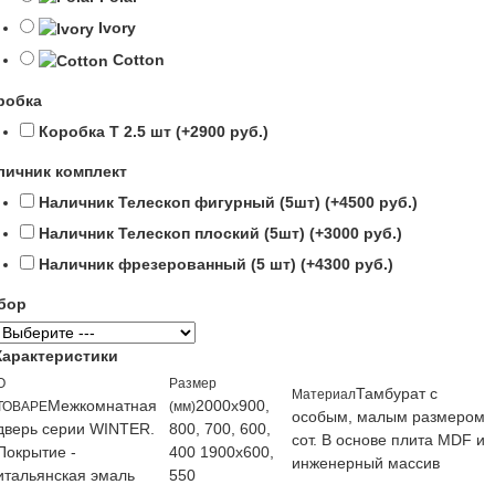
Ivory
Cotton
робка
Коробка Т 2.5 шт (+2900 руб.)
личник комплект
Наличник Телескоп фигурный (5шт) (+4500 руб.)
Наличник Телескоп плоский (5шт) (+3000 руб.)
Наличник фрезерованный (5 шт) (+4300 руб.)
бор
Характеристики
О
Размер
Тамбурат с
Материал
Межкомнатная
2000х900,
ТОВАРЕ
(мм)
особым, малым размером
дверь серии WINTER.
800, 700, 600,
сот. В основе плита MDF и
Покрытие -
400 1900х600,
инженерный массив
итальянская эмаль
550