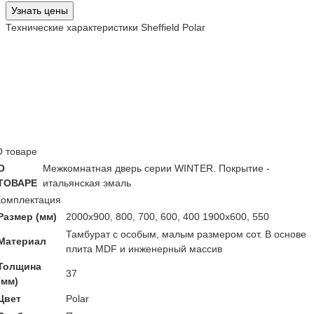
Узнать цены
Технические характеристики Sheffield Polar
О товаре
О
Межкомнатная дверь серии WINTER. Покрытие -
ТОВАРЕ
итальянская эмаль
Комплектация
Размер (мм)
2000х900, 800, 700, 600, 400 1900х600, 550
Тамбурат с особым, малым размером сот. В основе
Материал
плита MDF и инженерный массив
Толщина
37
(мм)
Цвет
Polar