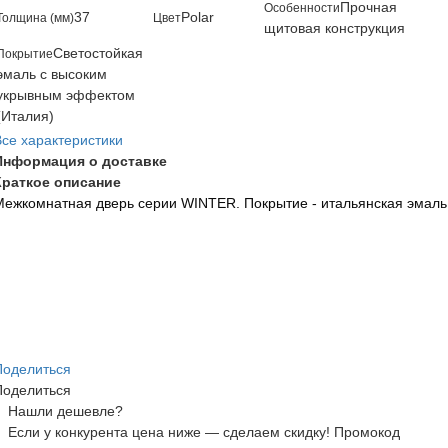
Прочная
Особенности
37
Polar
Толщина (мм)
Цвет
щитовая конструкция
Светостойкая
Покрытие
эмаль с высоким
укрывным эффектом
(Италия)
Все характеристики
Информация о доставке
Краткое описание
Межкомнатная дверь серии WINTER. Покрытие - итальянская эмаль
Поделиться
Поделиться
Нашли дешевле?
Если у конкурента цена ниже — сделаем скидку! Промокод