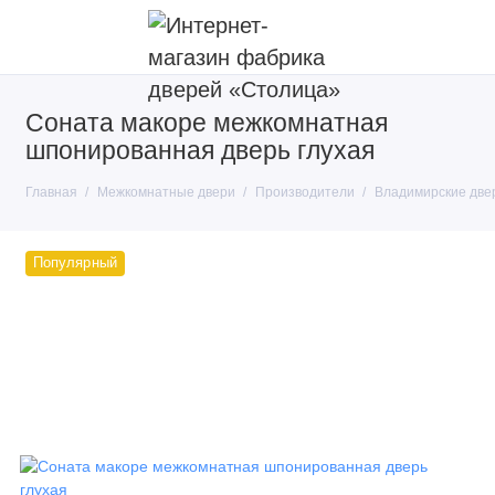
Соната макоре межкомнатная
Покрытие
шпонированная дверь глухая
Тип конструкции
Главная
Межкомнатные двери
Производители
Владимирские две
Производители
Популярный