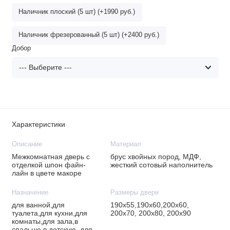
Наличник плоский (5 шт) (+1990 руб.)
Наличник фрезерованный (5 шт) (+2400 руб.)
Добор
Характеристики
Описание
Материал
Межкомнатная дверь с
брус хвойных пород, МДФ,
отделкой шпон файн-
жесткий сотовый наполнитель
лайн в цвете макоре
Назначение
Размеры двери
для ванной,для
190х55,190х60,200х60,
туалета,для кухни,для
200х70, 200х80, 200х90
комнаты,для зала,в
спальню,в детскую, для