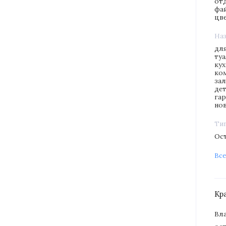
от
фа
цв
На
дл
туа
ку
ко
зал
де
га
но
Ти
Ос
Все
Кр
Вл