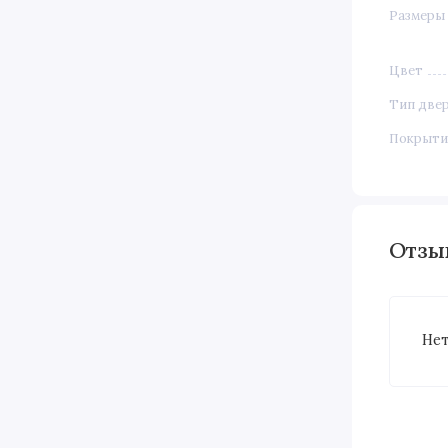
Размеры
Цвет
Тип две
Покрыти
Отз
Нет