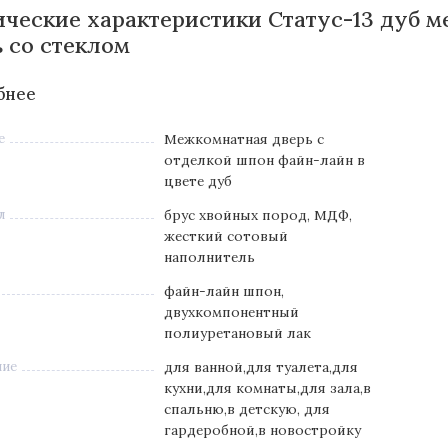
ические характеристики Статус-13 дуб 
ь со стеклом
бнее
е
Межкомнатная дверь с
отделкой шпон файн-лайн в
цвете дуб
л
брус хвойных пород, МДФ,
жесткий сотовый
наполнитель
файн-лайн шпон,
двухкомпонентный
полиуретановый лак
ние
для ванной,для туалета,для
кухни,для комнаты,для зала,в
спальню,в детскую, для
гардеробной,в новостройку