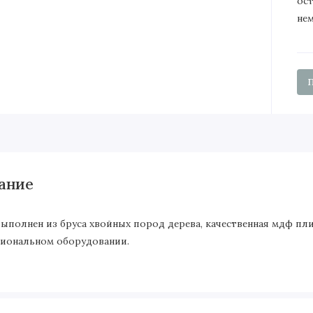
ос
не
ание
выполнен из бруса хвойных пород дерева, качественная мдф пл
иональном оборудовании.