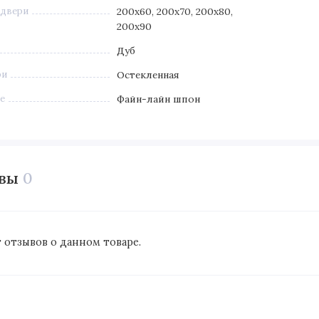
 двери
200х60, 200х70, 200х80,
200х90
Дуб
ри
Остекленная
е
Файн-лайн шпон
ывы
0
 отзывов о данном товаре.