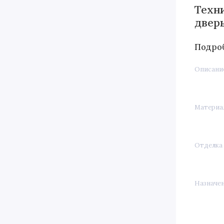
Техн
двер
Подро
Описани
Материа
Отделка
Назначе