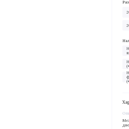
Ра
2
2
На
Н
ш
Н
(
Н
ф
(
Ха
Оп
Ме
две