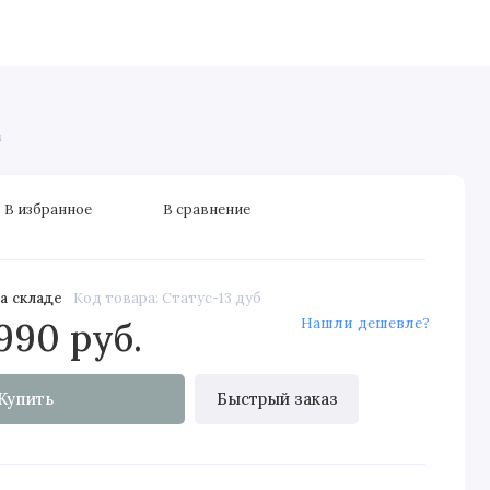
дные двери
Скрытые двери
Элитные
Строительные д
м
В избранное
В сравнение
а складе
Код товара: Статус-13 дуб
Нашли дешевле?
990 руб.
Купить
Быстрый заказ