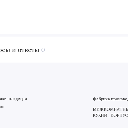
осы и ответы
0
натные двери
Фабрика произво
он
МЕЖКОМНАТНЫЕ
КУХНИ , КОРПУ