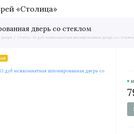
Межкомнатные двери
Вхо
ованная дверь со стеклом
 двери
Статус-13 дуб межкомнатная шпонированная дверь со стекло
ный
Н
7