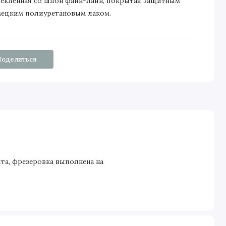
текленная со шпон файн-лайн, покрытая защитным
мецким полиуретановым лаком.
Поделиться
ита, фрезеровка выполнена на