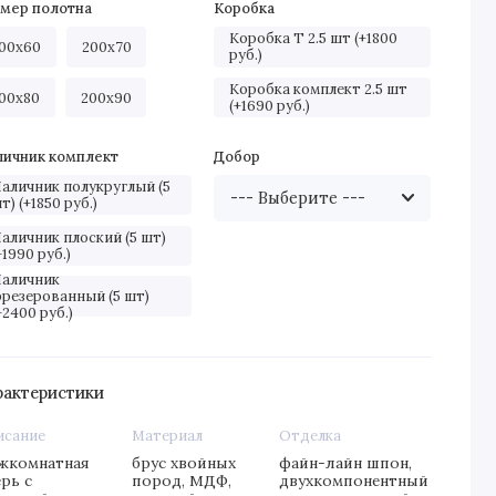
змер полотна
Коробка
Коробка Т 2.5 шт (+1800
00х60
200х70
руб.)
Коробка комплект 2.5 шт
00х80
200х90
(+1690 руб.)
личник комплект
Добор
аличник полукруглый (5
т) (+1850 руб.)
аличник плоский (5 шт)
+1990 руб.)
аличник
резерованный (5 шт)
+2400 руб.)
рактеристики
исание
Материал
Отделка
жкомнатная
брус хвойных
файн-лайн шпон,
рь с
пород, МДФ,
двухкомпонентный