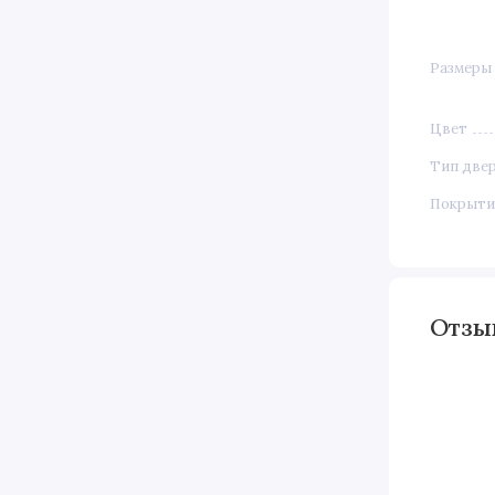
Размеры
Цвет
Тип две
Покрыти
Отз