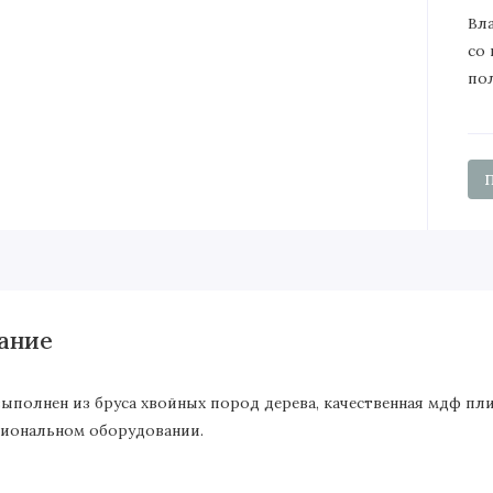
Вл
со
по
ание
выполнен из бруса хвойных пород дерева, качественная мдф пл
иональном оборудовании.