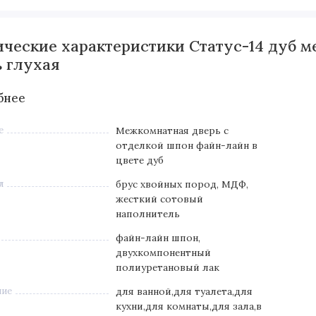
ические характеристики Статус-14 дуб 
ь глухая
бнее
е
Межкомнатная дверь с
отделкой шпон файн-лайн в
цвете дуб
л
брус хвойных пород, МДФ,
жесткий сотовый
наполнитель
файн-лайн шпон,
двухкомпонентный
полиуретановый лак
ние
для ванной,для туалета,для
кухни,для комнаты,для зала,в