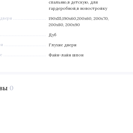
спальню,в детскую, для
гардеробной,в новостройку
 двери
190х55,190х60,200х60, 200х70,
200х80, 200х90
Дуб
ри
Глухие двери
е
Файн-лайн шпон
ывы
0