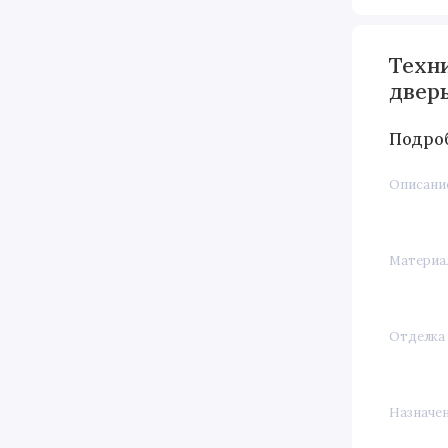
Техн
двер
Подро
Описани
Материа
Отделка
Назначе