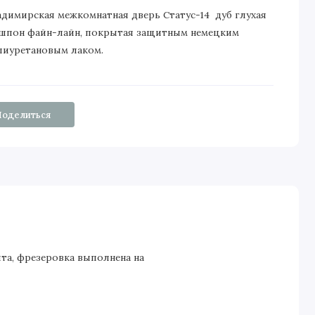
адимирская межкомнатная дверь Статус-14 дуб глухая
 шпон файн-лайн, покрытая защитным немецким
лиуретановым лаком.
Поделиться
ита, фрезеровка выполнена на