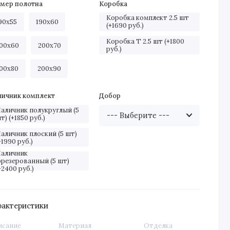
змер полотна
Коробка
Коробка комплект 2.5 шт
90х55
190х60
(+1690 руб.)
Коробка Т 2.5 шт (+1800
00х60
200х70
руб.)
00х80
200х90
личник комплект
Добор
аличник полукруглый (5
т) (+1850 руб.)
аличник плоский (5 шт)
+1990 руб.)
аличник
резерованный (5 шт)
+2400 руб.)
рактеристики
исание
Материал
Отделка