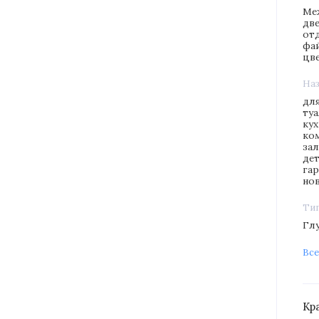
Ме
две
от
фа
цв
На
дл
туа
ку
ко
зал
де
га
но
Ти
Гл
Все
Кр