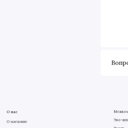
Вопр
О нас
Межком
Эко-шп
О магазине