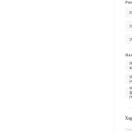
Ра
1
2
2
На
Н
ш
Н
(
Н
ф
(
Ха
Оп