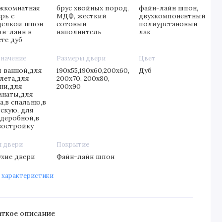
жкомнатная
брус хвойных пород,
файн-лайн шпон,
рь с
МДФ, жесткий
двухкомпонентный
делкой шпон
сотовый
полиуретановый
йн-лайн в
наполнитель
лак
ете дуб
значение
Размеры двери
Цвет
я ванной,для
190х55,190х60,200х60,
Дуб
лета,для
200х70, 200х80,
хни,для
200х90
мнаты,для
а,в спальню,в
тскую, для
рдеробной,в
востройку
п двери
Покрытие
ухие двери
Файн-лайн шпон
 характеристики
аткое описание