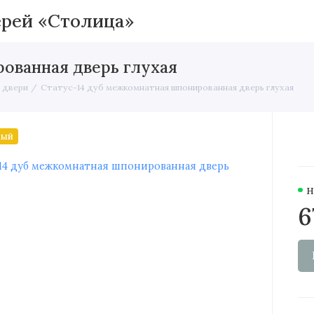
Межкомнатные двери
Вхо
ованная дверь глухая
 двери
Статус-14 дуб межкомнатная шпонированная дверь глухая
ный
Н
6