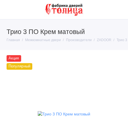
Трио 3 ПО Крем матовый
Покрытие
Главная
Межкомнатные двери
Производители
ZADOOR
Трио 3
Тип конструкции
Производители
Акция
Популярный