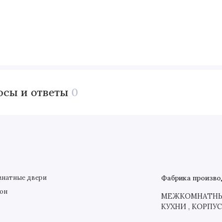
осы и ответы
0
натные двери
Фабрика произво
он
МЕЖКОМНАТНЫЕ
КУХНИ , КОРПУ