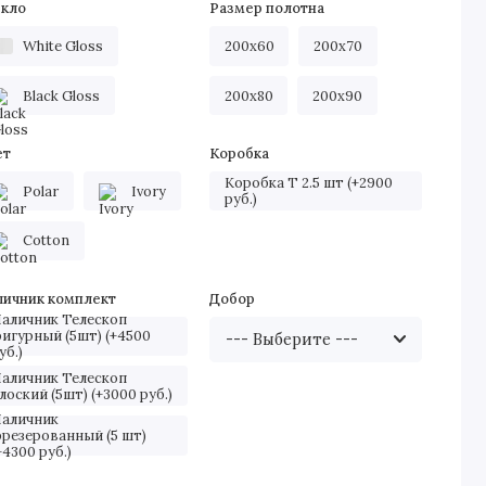
екло
Размер полотна
White Gloss
200х60
200х70
Black Gloss
200х80
200х90
ет
Коробка
Коробка Т 2.5 шт (+2900
Polar
Ivory
руб.)
Cotton
личник комплект
Добор
аличник Телескоп
игурный (5шт) (+4500
уб.)
аличник Телескоп
лоский (5шт) (+3000 руб.)
аличник
резерованный (5 шт)
+4300 руб.)