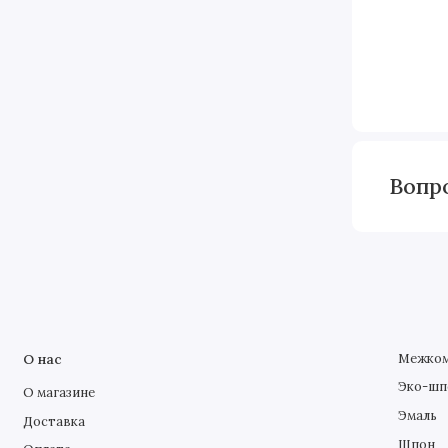
Вопр
О нас
Межком
Эко-шп
О магазине
Эмаль
Доставка
Шпон