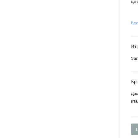
цв
Все
Ин
Заг
Кр
Две
ита