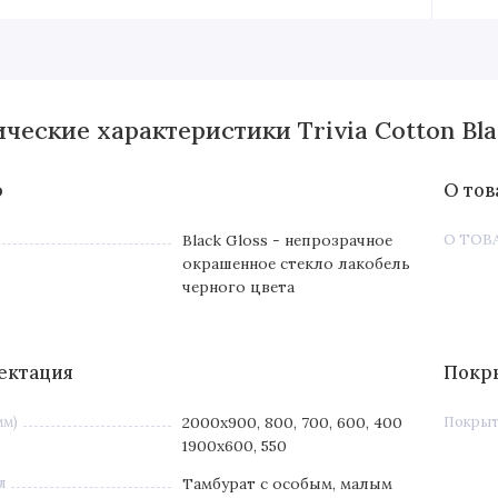
ческие характеристики Trivia Cotton Bla
о
О тов
Black Gloss - непрозрачное
О ТОВ
окрашенное стекло лакобель
черного цвета
ектация
Покр
мм)
2000х900, 800, 700, 600, 400
Покры
1900х600, 550
л
Тамбурат с особым, малым