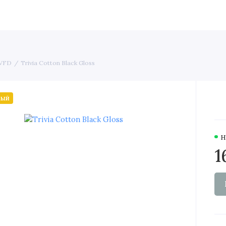
двери
Скрытые двери
Элитные
Строительные двери
 VFD
Trivia Cotton Black Gloss
ный
Н
1