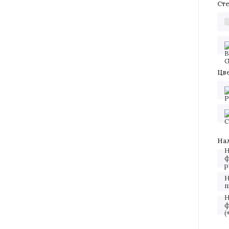
Ст
Цв
На
Н
ф
р
Н
п
Н
ф
(