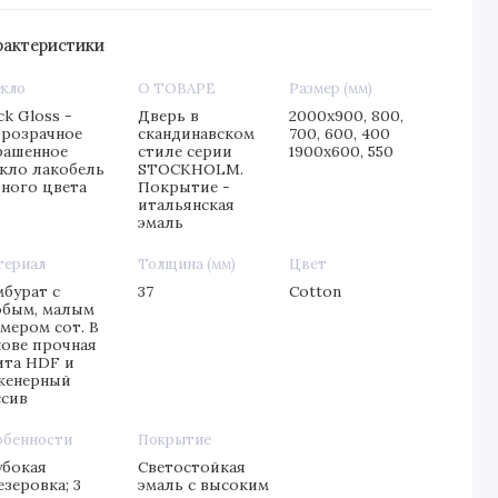
рактеристики
екло
О ТОВАРЕ
Размер (мм)
ck Gloss -
Дверь в
2000х900, 800,
прозрачное
скандинавском
700, 600, 400
рашенное
стиле серии
1900х600, 550
екло лакобель
STOCKHOLM.
рного цвета
Покрытие -
итальянская
эмаль
териал
Толщина (мм)
Цвет
мбурат с
37
Cotton
обым, малым
мером сот. В
нове прочная
ита HDF и
женерный
ссив
обенности
Покрытие
убокая
Светостойкая
зеровка; 3
эмаль с высоким