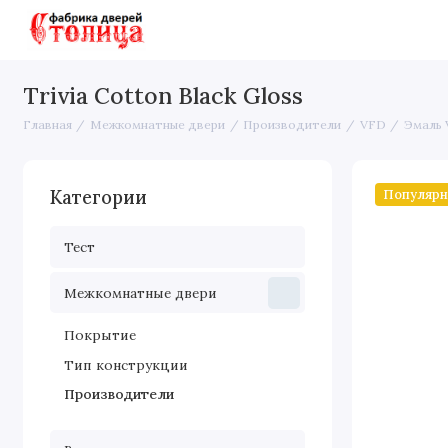
Межкомнатные двери
Входные 
Trivia Cotton Black Gloss
Главная
Межкомнатные двери
Производители
VFD
Эмаль
Популяр
Категории
Тест
Межкомнатные двери
Покрытие
Тип конструкции
Производители