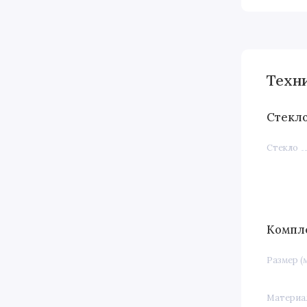
Техни
Стекл
Стекло
Компл
Размер (
Материа