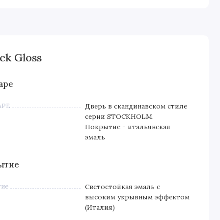
ck Gloss
аре
АРЕ
Дверь в скандинавском стиле
серии STOCKHOLM.
Покрытие - итальянская
эмаль
ытие
тие
Светостойкая эмаль с
высоким укрывным эффектом
(Италия)