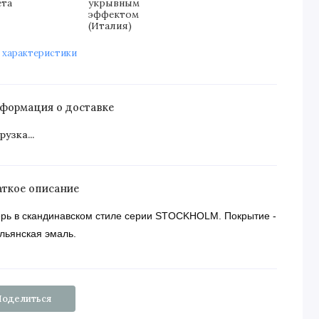
ета
укрывным
эффектом
(Италия)
 характеристики
формация о доставке
рузка...
аткое описание
рь в скандинавском стиле серии STOCKHOLM. Покрытие -
льянская эмаль.
Поделиться