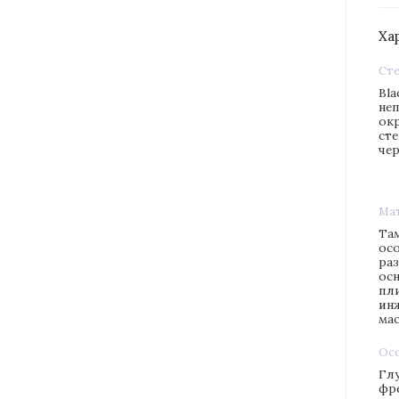
Ха
Ст
Bla
не
ок
ст
че
Ма
Та
ос
раз
ос
пл
ин
ма
Ос
Гл
фре