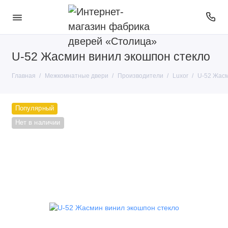
U-52 Жасмин винил экошпон стекло
Покрытие
Главная
Межкомнатные двери
Производители
Luxor
U-52 Жасм
Тип конструкции
Производители
Популярный
Нет в наличии