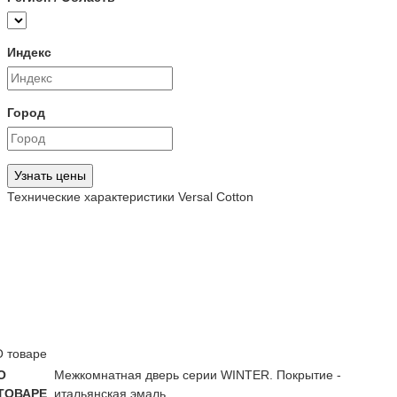
Индекс
Город
Узнать цены
Технические характеристики Versal Cotton
О товаре
О
Межкомнатная дверь серии WINTER. Покрытие -
ТОВАРЕ
итальянская эмаль