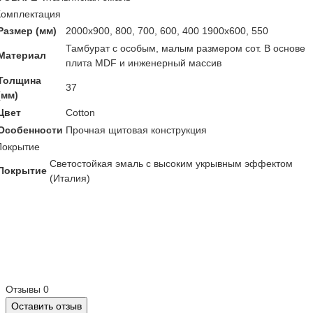
Комплектация
Размер (мм)
2000х900, 800, 700, 600, 400 1900х600, 550
Тамбурат с особым, малым размером сот. В основе
Материал
плита MDF и инженерный массив
Толщина
37
(мм)
Цвет
Cotton
Особенности
Прочная щитовая конструкция
Покрытие
Светостойкая эмаль с высоким укрывным эффектом
Покрытие
(Италия)
Отзывы
0
Оставить отзыв