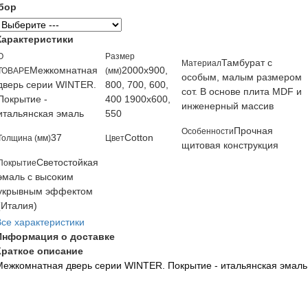
бор
Характеристики
О
Размер
Тамбурат с
Материал
Межкомнатная
2000х900,
ТОВАРЕ
(мм)
особым, малым размером
дверь серии WINTER.
800, 700, 600,
сот. В основе плита MDF и
Покрытие -
400 1900х600,
инженерный массив
итальянская эмаль
550
Прочная
Особенности
37
Cotton
Толщина (мм)
Цвет
щитовая конструкция
Светостойкая
Покрытие
эмаль с высоким
укрывным эффектом
(Италия)
Все характеристики
Информация о доставке
Краткое описание
Межкомнатная дверь серии WINTER. Покрытие - итальянская эмаль