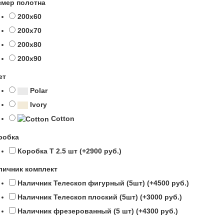
змер полотна
200х60
200х70
200х80
200х90
ет
Polar
Ivory
Cotton
робка
Коробка Т 2.5 шт (+2900 руб.)
личник комплект
Наличник Телескоп фигурный (5шт) (+4500 руб.)
Наличник Телескоп плоский (5шт) (+3000 руб.)
Наличник фрезерованный (5 шт) (+4300 руб.)