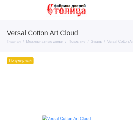
Versal Cotton Art Cloud
Покрытие
Главная
Межкомнатные двери
Покрытие
Эмаль
Versal Cotton A
Тип конструкции
Производители
Популярный